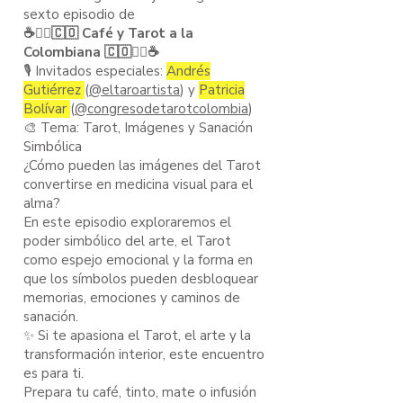
sexto episodio de
☕️🧙‍♂️🇨🇴 Café y Tarot a la
Colombiana 🇨🇴🧙‍♂️☕️
🎙️ Invitados especiales:
Andrés
Gutiérrez
(
@eltaroartista
) y
Patricia
Bolívar
(
@congresodetarotcolombia
)
🎨 Tema: Tarot, Imágenes y Sanación
Simbólica
¿Cómo pueden las imágenes del Tarot
convertirse en medicina visual para el
alma?
En este episodio exploraremos el
poder simbólico del arte, el Tarot
como espejo emocional y la forma en
que los símbolos pueden desbloquear
memorias, emociones y caminos de
sanación.
✨ Si te apasiona el Tarot, el arte y la
transformación interior, este encuentro
es para ti.
Prepara tu café, tinto, mate o infusión