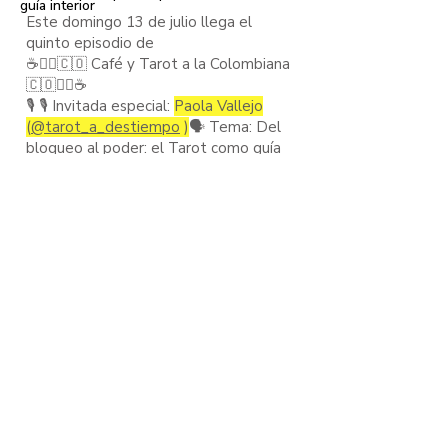
guía interior
Este domingo 13 de julio llega el
quinto episodio de
☕️🧙‍♂️🇨🇴 Café y Tarot a la Colombiana
🇨🇴🧙‍♂️☕️
🎙️ 🎙️ Invitada especial:
Paola Vallejo
(
@tarot_a_destiempo
)
🗣️ Tema: Del
bloqueo al poder: el Tarot como guía
interior
¿Qué te impide avanzar y cómo
puedes transformar ese límite en
fuerza personal?
Exploraremos junto a Paola cómo el
Tarot revela nuestros bloqueos y nos
inspira a reencontrar el propósito y el
fuego interno que muchas veces se
oculta.
✨ Si estás listo para una lectura que
atraviese capas profundas y te
conecte con el alma, acompáñanos.
Prepara tu café, tinto o infusión
favorita, y sumérgete en esta