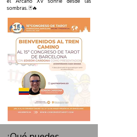
el Arcano XV sonríe desde las
sombras. 🃏🔥
¿Qué puedes