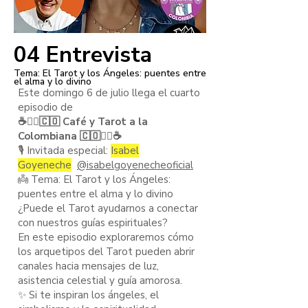
04 Entrevista
Tema: El Tarot y los Ángeles: puentes entre
el alma y lo divino
Este domingo 6 de julio llega el cuarto
episodio de
☕️🧙‍♂️🇨🇴 Café y Tarot a la
Colombiana 🇨🇴🧙‍♂️☕️
🎙️ Invitada especial:
Isabel
Goyeneche
@isabelgoyenecheoficial
👼 Tema: El Tarot y los Ángeles:
puentes entre el alma y lo divino
¿Puede el Tarot ayudarnos a conectar
con nuestros guías espirituales?
En este episodio exploraremos cómo
los arquetipos del Tarot pueden abrir
canales hacia mensajes de luz,
asistencia celestial y guía amorosa.
✨ Si te inspiran los ángeles, el