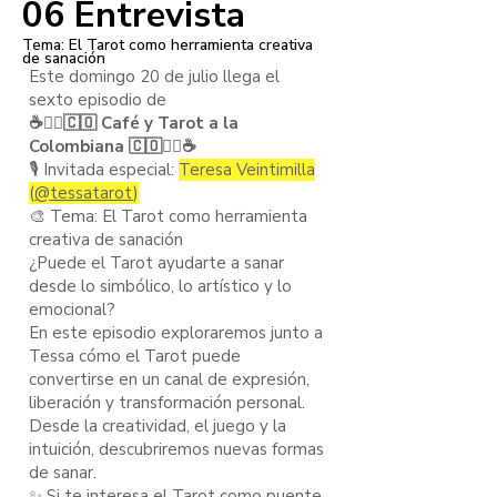
06 Entrevista
Tema: El Tarot como herramienta creativa
de sanación
Este domingo 20 de julio llega el
sexto episodio de
☕️🧙‍♂️🇨🇴 Café y Tarot a la
Colombiana 🇨🇴🧙‍♂️☕️
🎙️ Invitada especial:
Teresa Veintimilla
(
@tessatarot
)
🎨 Tema: El Tarot como herramienta
creativa de sanación
¿Puede el Tarot ayudarte a sanar
desde lo simbólico, lo artístico y lo
emocional?
En este episodio exploraremos junto a
Tessa cómo el Tarot puede
convertirse en un canal de expresión,
liberación y transformación personal.
Desde la creatividad, el juego y la
intuición, descubriremos nuevas formas
de sanar.
✨ Si te interesa el Tarot como puente