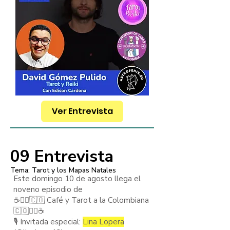
Ver Entrevista
09 Entrevista
Tema: Tarot y los Mapas Natales
Este domingo 10 de agosto llega el
noveno episodio de
☕️🧙‍♂️🇨🇴 Café y Tarot a la Colombiana
🇨🇴🧙‍♂️☕️
🎙️ Invitada especial:
Lina Lopera