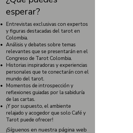
esperar?
Entrevistas exclusivas con expertos
y figuras destacadas del tarot en
Colombia.
Análisis y debates sobre temas
relevantes que se presentarán en el
Congreso de Tarot Colombia.
Historias inspiradoras y experiencias
personales que te conectarán con el
mundo del tarot.
Momentos de introspección y
reflexiones guiadas por la sabiduría
de las cartas.
¡Y por supuesto, el ambiente
relajado y acogedor que solo Café y
Tarot puede ofrecer!
¡Síguenos en nuestra página web