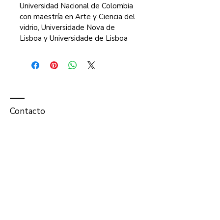
Universidad Nacional de Colombia 
con maestría en Arte y Ciencia del 
vidrio, Universidade Nova de 
Lisboa y Universidade de Lisboa
Contacto
Servicios Online
de Colombia para el mundo.
Tel:
+573152303739
eco@astrofenixed.onmicrosoft.com
​astrologiaed
@gmail.com