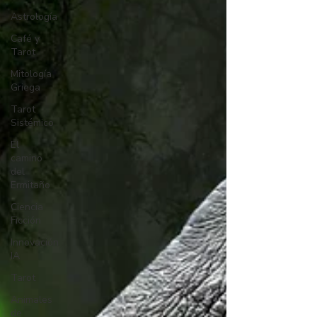
Astrología
Café y
Tarot
Mitología
Griega
Tarot
Sistémico
El
camino
del
Ermitaño
Ciencia
Ficción
Innovación
IA
Tarot
Animales
de