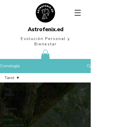
Astrofenix.ed
Evolución Personal
y
Bienestar
Cronología
Tarot
Ver
todos
El
camino
de la
Luna-
Astrología