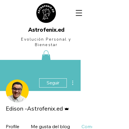
Astrofenix.ed
Evolución Personal
y
Bienestar
Más acciones
Seguir
Administrador
Edison -Astrofenix.ed
Profile
Me gusta del blog
Comentarios del blog